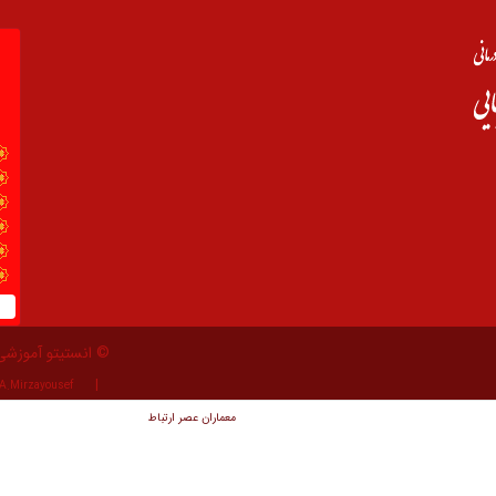
© انستیتو آموزشی
A.Mirzayousef
معماران عصر‌ ارتباط
توسعه و طراحی: