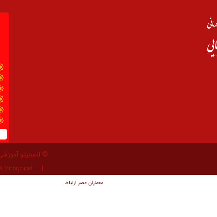
© انستیتو آموزشی
A.Mirzayousef
معماران عصر‌ ارتباط
توسعه و طراحی: