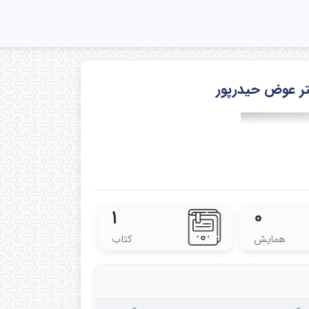
کتر عوض حیدرپور
۱
۰
همایش
کتاب