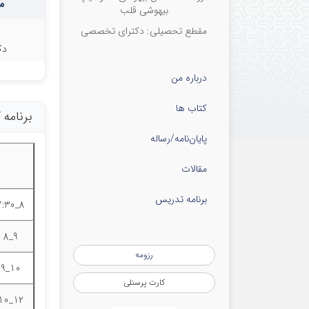
م
بیهوشی قلب
مقطع تحصیلی: دکترای تخصصی
دک
درباره من
کتاب ها
برنامه
پایان‌نامه‌/رساله
مقالات
برنامه تدریس
8_7:30
9_8
رزومه
10_9
کارت پرسنلی
12_10